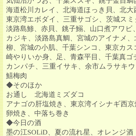
気仙沼かつお、千葉スズキ、銚子金目鯛
海道松川カレイ、北海道ほっき貝、北大
東京湾エボダイ、三重サゴシ、茨城スミ
淡路島鯵、赤貝、銚子鰯、山口煮アワビ
カジキ、淡路島真鯛、宮城のアイナメ、
柳、宮城の小肌、千葉シンコ、東京カス
崎やりいか身、足、青森平目、千葉真ゴ
カンパチ、三重イサキ、余市ムラサキウ
鱚梅肉
◆そのほか
お通し 北海道ミズダコ
アナゴの肝塩焼き、東京湾イシナギ西京
卵焼き、中落ち巻き
◆今日の酒
墨の江SOLiD、夏の流れ星、オレンジ酒