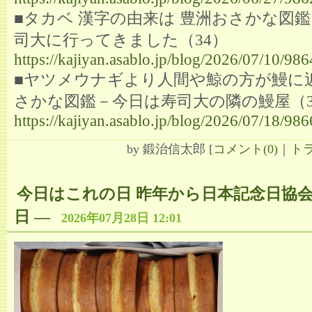
■タカベ 漢字の由来は 豊洲おさかな図
司大に行ってきました（34）
https://kajiyan.asablo.jp/blog/2026/07/10/98
■ヤツメウナギより人間や鯨の方が鰻に近
さかな図鑑－今日は寿司大の隣の鰻屋（3
https://kajiyan.asablo.jp/blog/2026/07/18/98
by
鍛治信太郎
[
コメント(0)
｜
トラ
今日はこれの日 昨年から日本記念日協
日
―
2026年07月28日 12:01