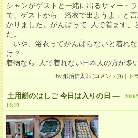
シャンがゲストと一緒に出るサマー・ラ
で、ゲストから「浴衣で出ようよ」と言
かりました。がんばって1人で着ます」
た。
いや、浴衣ってがんばらないと着れな
け？
着物なら1人で着れない日本人の方が多
by
鍛治信太郎
[
コメント(0)
｜
トラ
土用餅のはしご 今日は入りの日
―
202
14:19